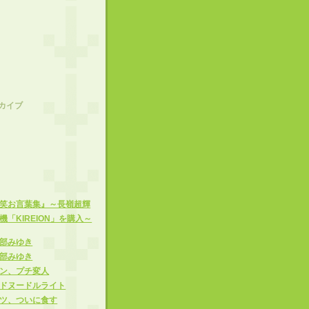
カイブ
笑お言葉集』～長嶺超輝
「KIREION」を購入～
部みゆき
部みゆき
ン、プチ変人
ドヌードルライト
ツ、ついに食す