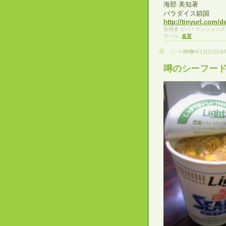
海部 美知著
パラダイス鎖国
http://tinyurl.com/
投稿者
ビバ！マンションズ
ラベル:
名言
2009年1月21日
噂のシーフー