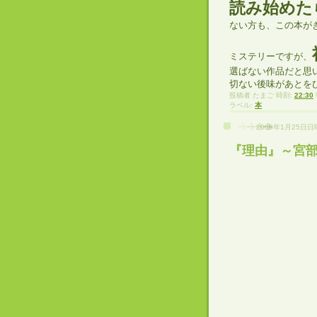
読み始めた
ない方も、この本が
ミステリーですが、
選ばない作品だと思
切ない後味があとを
投稿者
たまご
時刻:
22:30
ラベル:
本
2009年1月25日
『理由』～宮