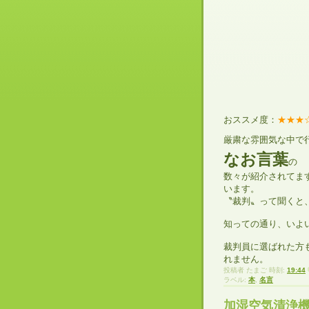
おススメ度：
★★★
厳粛な雰囲気な中で
なお言葉
の
数々が紹介されてま
います。
〝裁判〟って聞くと
知っての通り、いよ
裁判員に選ばれた方
れません。
投稿者
たまご
時刻:
19:44
ラベル:
本
,
名言
加湿空気清浄機「