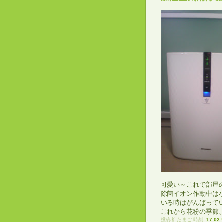
可愛い～これで部屋
除菌イオン作動中は
いる時はがんばって
これから花粉の季節
投稿者
たまご
時刻:
17:02