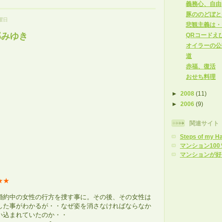
義務心、自由
豚ののどぼと
水曜日
悲観主義は・
部みゆき
QRコードえ
オイラーの公
道
赤福、復活
おせち料理
►
2008
(11)
►
2006
(9)
関連サイト
Steps of my H
マンション100
マンションが好
★★
婚約中の女性の行方を捜す事に。その後、その女性は
した事がわかるが・・なぜ姿を消さなければならなか
い込まれていたのか・・