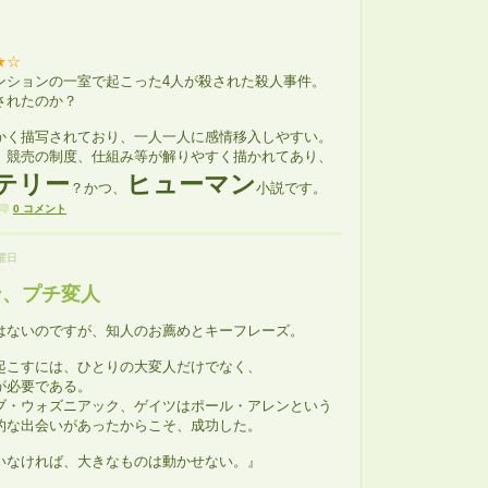
★☆
ンションの一室で起こった4人が殺された殺人事件。
されたのか？
かく描写されており、一人一人に感情移入しやすい。
、競売の制度、仕組み等が解りやすく描かれてあり、
テリー
ヒューマン
？かつ、
小説です。
0 コメント
金曜日
ン、プチ変人
はないのですが、知人のお薦めとキーフレーズ。
起こすには、ひとりの大変人だけでなく、
が必要である。
ブ・ウォズニアック、ゲイツはポール・アレンという
的な出会いがあったからこそ、成功した。
いなければ、大きなものは動かせない。』