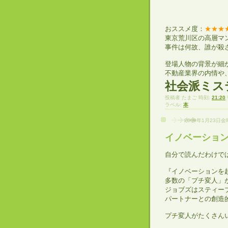
おススメ度：
★★★
東京荒川区の高層マ
事件は何故、誰が殺
登場人物の背景が細
不動産業界の内情や
社会派ミス
投稿者
たまご
時刻:
21:20
ラベル:
本
2009年1月23日
イノベーショ
自分で読んだわけで
『イノベーションを
多数の「プチ変人」
ジョブズはスティー
パートナーとの創造
プチ変人がたくさん