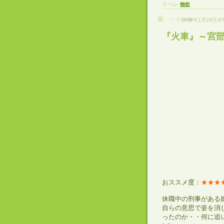
ラベル:
物欲
2009年1月28日
『火車』～宮
おススメ度：
★★★
休職中の刑事がある
自らの意思で姿を消
ったのか・・何に追