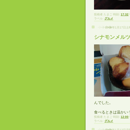
投稿者
たまご
時刻:
17:32
ラベル:
グルメ
2009年1月17日
シナモンメル
んでした。
食べるときは温かい
投稿者
たまご
時刻:
12:00
ラベル:
グルメ
2009年1月12日