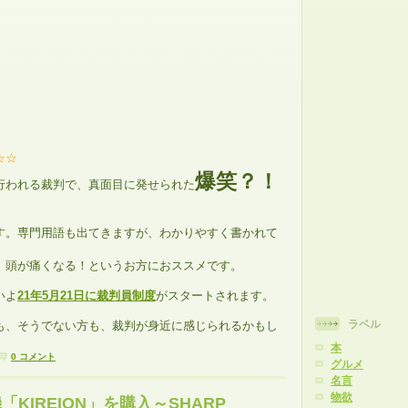
☆☆
爆笑？！
行われる裁判で、真面目に発せられた
す。専門用語も出てきますが、わかりやすく書かれて
、頭が痛くなる！というお方におススメです。
いよ
21年5月21日に裁判員制度
がスタートされます。
ラベル
も、そうでない方も、裁判が身近に感じられるかもし
本
0 コメント
グルメ
名言
物欲
KIREION」を購入～SHARP