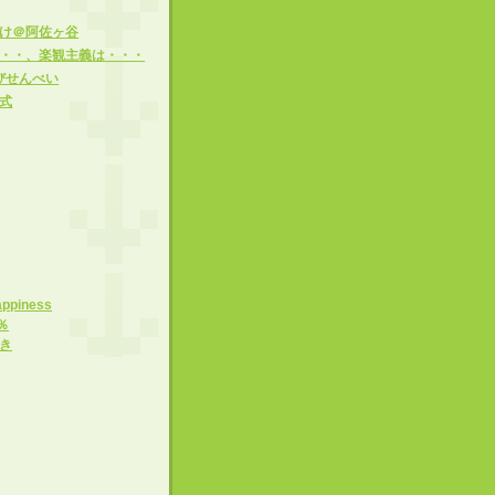
け＠阿佐ヶ谷
・・、楽観主義は・・・
びせんべい
式
appiness
％
き