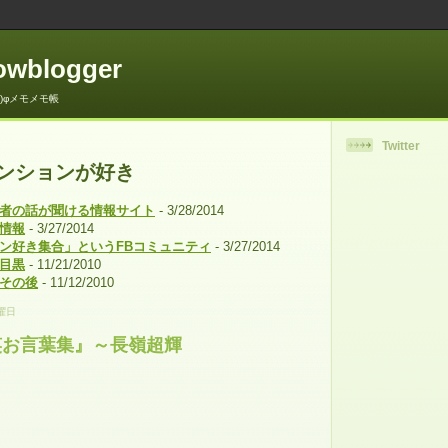
lowblogger
.)φメモメモ帳
Twitter
ンションが好き
者の話が聞ける情報サイト
- 3/28/2014
情報
- 3/27/2014
ン好き集合」というFBコミュニティ
- 3/27/2014
目黒
- 11/21/2010
その後
- 11/12/2010
土曜日
笑お言葉集』～長嶺超輝