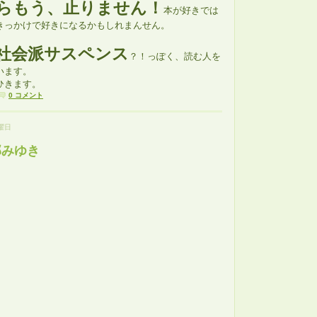
らもう、止りません！
本が好きでは
きっかけで好きになるかもしれまんせん。
社会派サスペンス
？！っぽく、読む人を
います。
ひきます。
0 コメント
日曜日
部みゆき