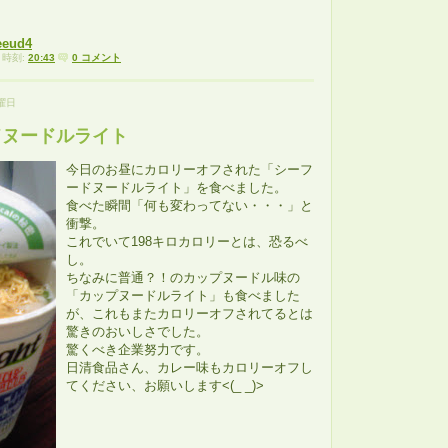
deeud4
時刻:
20:43
0 コメント
水曜日
ドヌードルライト
今日のお昼にカロリーオフされた「シーフ
ードヌードルライト」を食べました。
食べた瞬間「何も変わってない・・・」と
衝撃。
これでいて198キロカロリーとは、恐るべ
し。
ちなみに普通？！のカップヌードル味の
「カップヌードルライト」も食べました
が、これもまたカロリーオフされてるとは
驚きのおいしさでした。
驚くべき企業努力です。
日清食品さん、カレー味もカロリーオフし
てください、お願いします<(_ _)>