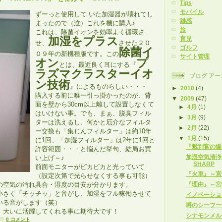
Tips
モバイル
ずーっと使用して いた加湿器が壊れてし
雑感
まったので（泣）これを機に購入♪
旅
これは、除菌イオンを効率よく循環さ
加湿をプラス
育児
せ、
させた２０
ゴルフ
除菌イ
０９年の新機種版です。この
サイト管理
オン
プ
とは、最近良く耳にする『
ラズマクラスターイオ
ブログ アー
ン技術
』によるものらしい・・・
►
2010
(4)
購入する前に唯一引っ掛かったのが、背
▼
2009
(47)
面を壁から30cm以上離して設置しなくて
►
4月
(1)
はいけない事。でも、まぁ、脱臭フィル
►
3月
(9)
ターは洗えるし、何かと厄介なフィルタ
►
2月
(22)
ー交換も「集じんフィルター」は約10年
▼
1月
(15)
に1回、「加湿フィルター」は2年に1回と
『裁判官の爆
許容範囲・・・と悩んだ挙句、結局お買
加湿空気清浄機
い上げ～♪
SHARP
前面モニターがピカピカと光っていて
『火車』～宮
（設定次第で光らせなくする事も可能）
の空気の汚れ具合・湿度の目安が分かります。
『理由』～宮
小さく「チッチッ」と音がし、加湿をフル稼働させて
イノベーショ
いる音がします（笑）
噂のシーフー
、大いに活躍してくれる事に期待大です！
シナモンメル
0 コメント