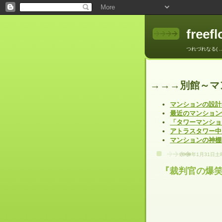
freef
つれづれなる( .
→→→別館～マ
マンションの設計
最近のマンション
「タワーマンショ
アトラスタワー中
マンションの神棚
2009年1月31日
『裁判官の爆