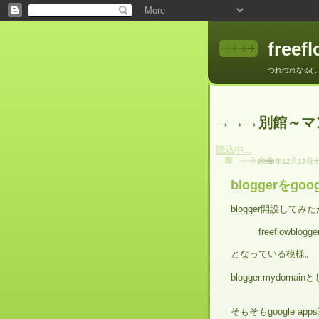
freef
つれづれなる( .
→→→別館～マ
読込中...
2008年12月13日
bloggerをg
blogger開設して
freeflowblogger.
となっている模様。
blogger.mydo
そもそもgoogle 