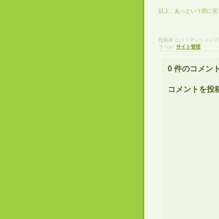
以上、あっという間に完
投稿者
ビバ！マンションズ
ラベル:
サイト管理
0 件のコメント
コメントを投