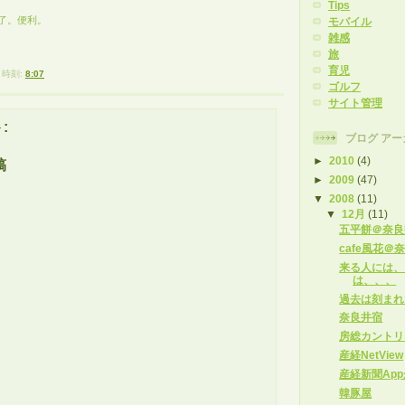
Tips
了。便利。
モバイル
雑感
旅
育児
時刻:
8:07
ゴルフ
サイト管理
:
ブログ アー
►
2010
(4)
稿
►
2009
(47)
▼
2008
(11)
▼
12月
(11)
五平餅＠奈良
cafe風花＠
来る人には、
は、、、
過去は刻まれ
奈良井宿
房総カントリ
産経NetView
産経新聞Ap
韓豚屋