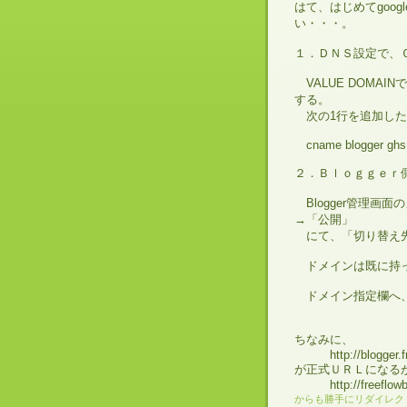
はて、はじめてgoog
い・・・。
１．ＤＮＳ設定で、
VALUE DOMA
する。
次の1行を追加した
cname blogger ghs.
２．Ｂｌｏｇｇｅｒ
Blogger管理画
→「公開」
にて、「切り替え先
ドメインは既に持っ
ドメイン指定欄へ、「bl
ちなみに、
http://blogger.fre
が正式ＵＲＬになる
http://freeflowblo
からも勝手にリダイレク