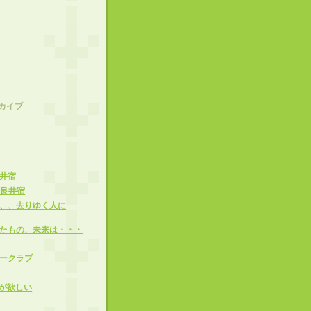
カイブ
井宿
奈良井宿
、、去りゆく人に
たもの、未来は・・・
ークラブ
pが欲しい