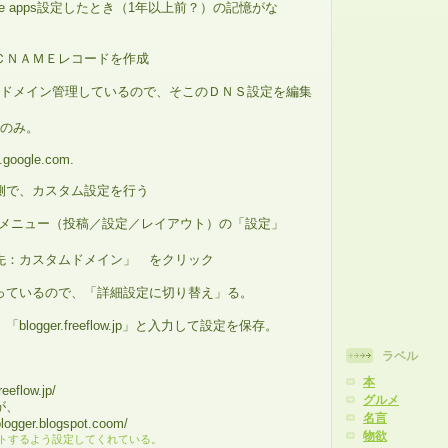
le apps設定したとき（1年以上前？）の記憶がな
ＣＮＡＭＥレコードを作成
INでドメイン管理しているので、そこのＤＮＳ設定を編集
のみ。
google.com.
側で、カスタム設定を行う
面のメニュー（投稿／設定／レイアウト）の「設定」
：カスタムドメイン」 をクリック
ているので、「詳細設定に切り替え」る。
ogger.freeflow.jp」と入力して設定を保存。
ラベル
本
eflow.jp/
グルメ
が、
名言
gger.blogspot.coom/
物欲
トするよう設定してくれている。