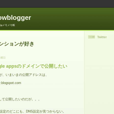
lowblogger
.)φメモメモ帳
Twitter
ンションが好き
土曜日
oogle appsのドメインで公開したい
みたが、いまいまの公開アドレスは、
blogspot.com
mainとして公開したいのだが。。。
apps設定のどこにも、DNS設定が見つからない。