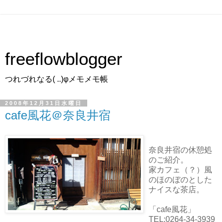
freeflowblogger
つれづれなる( ..)φメモメモ帳
2008年12月31日水曜日
cafe風花＠奈良井宿
奈良井宿の休憩処
のご紹介。
家カフェ（？）風
のほのぼのとした
ナイスな茶店。
「cafe風花」
TEL:0264-34-3939